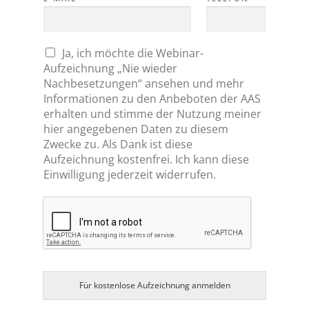
C
Ja, ich möchte die Webinar-
H
Aufzeichnung „Nie wieder
E
C
Nachbesetzungen“ ansehen und mehr
K
Informationen zu den Anbeboten der AAS
B
O
erhalten und stimme der Nutzung meiner
X
hier angegebenen Daten zu diesem
E
N
Zwecke zu. Als Dank ist diese
*
Aufzeichnung kostenfrei. Ich kann diese
Einwilligung jederzeit widerrufen.
Für kostenlose Aufzeichnung anmelden