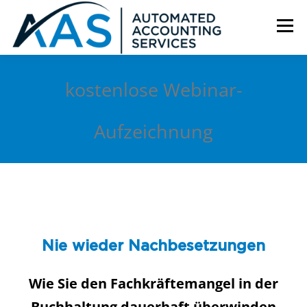
Zum
Inhalt
Menü
springen
HOME
SERVICES
ÜBER UNS
KONTAKT
kostenlose Webinar-
Aufzeichnung
Nie wieder Nachbesetzungen
Wie Sie den Fachkräftemangel in der
Buchhaltung dauerhaft überwinden