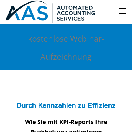
Zum
Inhalt
Menü
springen
HOME
SERVICES
ÜBER UNS
KONTAKT
kostenlose Webinar-
Aufzeichnung
Durch Kennzahlen zu Effizienz
Wie Sie mit KPI-Reports Ihre
Buchhaltung optimieren