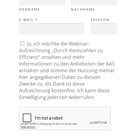
VORNAME
NACHNAME
E-MAIL
*
TELEFON
C
Ja, ich möchte die Webinar-
H
Aufzeichnung „Durch Kennzahlen zu
E
C
Effizienz“ ansehen und mehr
K
Informationen zu den Anbeboten der AAS
B
O
erhalten und stimme der Nutzung meiner
X
hier angegebenen Daten zu diesem
E
N
Zwecke zu. Als Dank ist diese
*
Aufzeichnung kostenfrei. Ich kann diese
Einwilligung jederzeit widerrufen.